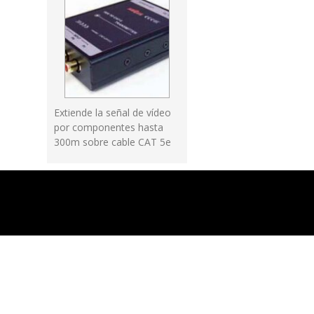
Extiende la señal de vídeo
por componentes hasta
300m sobre cable CAT 5e