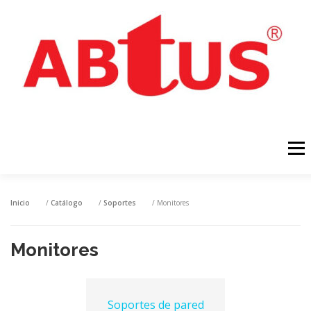
Menú
INICIO
PRODUCTOS
NOTÍCIAS
DESCARGAS
Inicio
/
Catálogo
/
Soportes
/ Monitores
Monitores
CONTACTAR
Soportes de pared