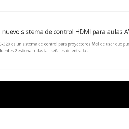
el nuevo sistema de control HDMI para aulas 
-320 es un sistema de control para proyectores fácil de usar que p
 fuentes.Gestiona todas las señales de entrada …
Copyright © 2026 Abtus
–
Tema
OnePress
hecho por FameThemes