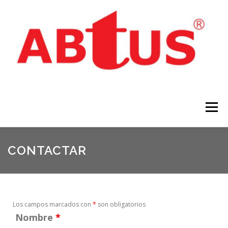
Menú
INICIO
PRODUCTOS
NOTÍCIAS
CONTACTAR
DESCARGAS
CONTACTAR
Los campos marcados con
*
son obligatorios
Nombre
*