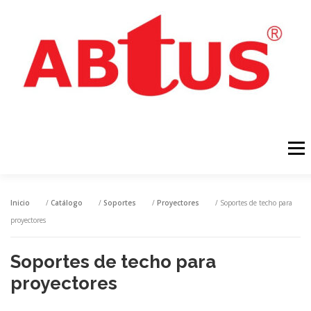
Menú
INICIO
PRODUCTOS
NOTÍCIAS
DESCARGAS
Inicio
/
Catálogo
/
Soportes
/
Proyectores
/ Soportes de techo para
proyectores
CONTACTAR
Soportes de techo para
proyectores