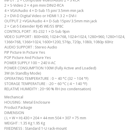
INPUT : 2 × Composite Video/Audio 2 × 3 RCA
2 × S-Video 2 × 4 pin mini DIN/2-RCA
4 × VGA/Audio 4 × D-Sub 15 pin/ 3.5mm min jack
2 × DVI-D Digital Video or HDMI 1.3 2 × DVI-I
OUTPUT 2 ×VGA/Audio 4 × D-Sub 15pin/ 3.5mm min jack
2 × Cat-5 Extender RJ45 WE/SS 8P8C
CONTROL PORT : RS-232 1 × D-Sub 9pin
VIDEO SUPPORT : 800×600, 1024×768, 1024×1024, 1280×960, 1280×1024,
1366×768, 1366×1024, 1600×1200, 576p, 720p, 1080i, 1080p 60Hz
AUDIO SUPPORT : Stereo Audio
PIP Picture In Picture Yes
POP Picture And Picture Yes
POWER SUPPLY 100 ~ 240 V-AC
POWER CONSUMPTION 100W (Fully Active and Loaded)
3W (In Standby Mode)
OPERATING TEMPERATURE : 0 ~ 40 °C (32 ~ 104 °F)
STORAGE TEMPERATURE : -20 ~ 60 °C (-4 ~ 140 °F)
RELATIVE HUMIDITY : 20~90 % RH (no condensation)
Mechanical
HOUSING : Metal Enclosure
Product Package
DIMENSION
( L × W × H) 430 × 204 × 44 mm 504 × 307 × 75 mm
WEIGHT : 1.35 Kg 1.95 Kg
FIXEDNESS : Standard 1-U rack-mount