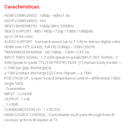
Caracteristicas:
HDMI COMPLIANCE : 1080p – 60Hz 1.3b
HDCP COMPLIANCE : Yes
VIDEO BANDWIDTH : 1080p 60Hz 225MHz
VIDEO SUPPORT : 480i / 480p / 720p / 1080i / 1080p60
up to 36-bit color
AUDIO SUPPORT : Surround sound (up to 7.1ch) or stereo digital color
HDMI over UTP (24 bit) : Full HD (1080p) – 100m (330 ft)
TRANSMISSION RANGE : HD 1080p – 100m / CAT-5e
INPUT TMDS SIGNAL : 1.3 Volts [peak-to-peak] INPUT DDC SIGNAL : 5
Volts [peak-to-peak, TTL] ESD PROTECTION : [1] Human body model —
± 15kV [air-gap discharge] &
± 15kV [contact discharge] [2] Core chipset — ± 15kV
PCB STACK-UP : 6-layer board (impedance control—differential 100Ω;
single 50Ω)
: Transmitter
INPUT : 1 x HDMI
OUTPUT : 1 x IR
: 1 x RJ45
COMMUNICATION l/O : 1 x RS-232
HDMI SOURCE CONTROL : Controllable via IR pass-through from IR
receiver at RX to IR blaster at TX