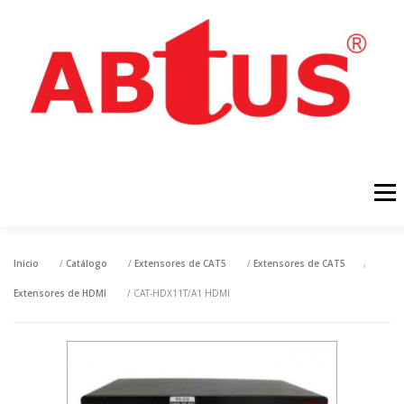
Menú
INICIO
PRODUCTOS
NOTÍCIAS
DESCARGAS
Inicio
/
Catálogo
/
Extensores de CAT5
/
Extensores de CAT5
,
Extensores de HDMI
/ CAT-HDX11T/A1 HDMI
CONTACTAR