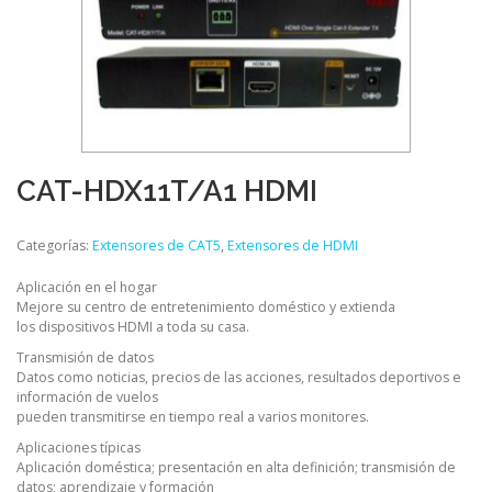
CAT-HDX11T/A1 HDMI
Categorías:
Extensores de CAT5
,
Extensores de HDMI
Aplicación en el hogar
Mejore su centro de entretenimiento doméstico y extienda
los dispositivos HDMI a toda su casa.
Transmisión de datos
Datos como noticias, precios de las acciones, resultados deportivos e
información de vuelos
pueden transmitirse en tiempo real a varios monitores.
Aplicaciones típicas
Aplicación doméstica; presentación en alta definición; transmisión de
datos; aprendizaje y formación