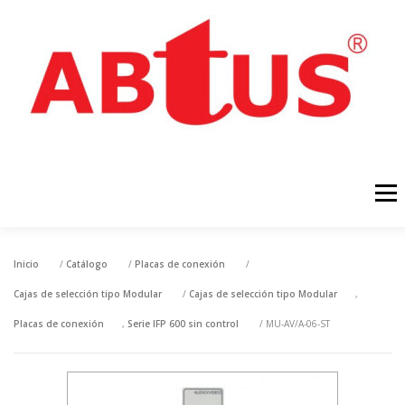
Menú
INICIO
PRODUCTOS
NOTÍCIAS
DESCARGAS
Inicio
/
Catálogo
/
Placas de conexión
/
Cajas de selección tipo Modular
/
Cajas de selección tipo Modular
,
Placas de conexión
,
Serie IFP 600 sin control
/ MU-AV/A-06-ST
CONTACTAR