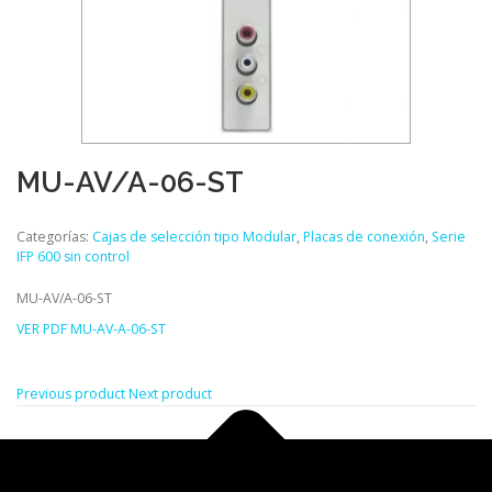
MU-AV/A-06-ST
Categorías:
Cajas de selección tipo Modular
,
Placas de conexión
,
Serie
IFP 600 sin control
MU-AV/A-06-ST
VER PDF MU-AV-A-06-ST
Previous product
Next product
Copyright © 2026 Abtus
–
Tema
OnePress
hecho por