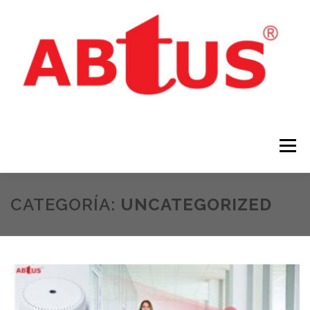
Menú
INICIO
PRODUCTOS
NOTÍCIAS
CATEGORÍA:
UNCATEGORIZED
DESCARGAS
CONTACTAR